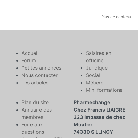
Plus de contenu
Accueil
Salaires en
Forum
officine
Petites annonces
Juridique
Nous contacter
Social
Les articles
Métiers
Mini formations
Plan du site
Pharmechange
Annuaire des
Chez Francis LIAIGRE
membres
223 impasse de chez
Foire aux
Moutier
questions
74330 SILLINGY