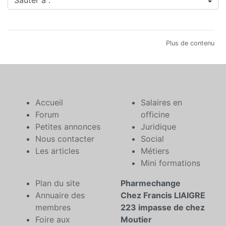
Plus de contenu
Accueil
Salaires en
Forum
officine
Petites annonces
Juridique
Nous contacter
Social
Les articles
Métiers
Mini formations
Plan du site
Pharmechange
Annuaire des
Chez Francis LIAIGRE
membres
223 impasse de chez
Foire aux
Moutier