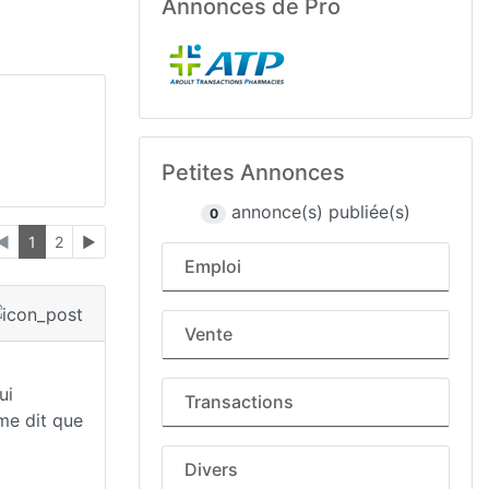
Annonces de Pro
Petites Annonces
annonce(s) publiée(s)
0
◄
1
2
►
Emploi
Vente
ui
Transactions
 me dit que
Divers