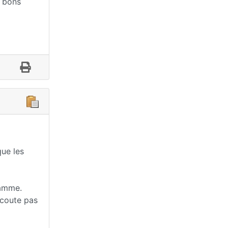
e bons
que les
gamme.
 coute pas