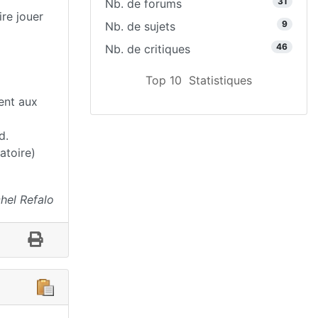
31
Nb. de forums
ire jouer
9
Nb. de sujets
46
Nb. de critiques
Top 10
Statistiques
tent aux
d.
atoire)
hel Refalo