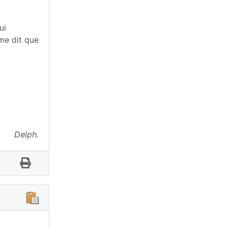
ui
 me dit que
Delph.