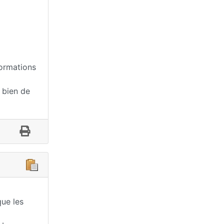
formations
t bien de
que les