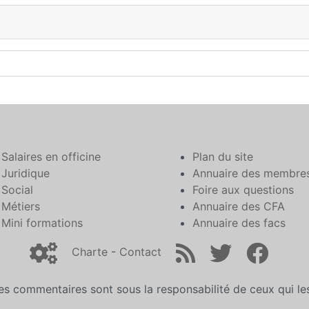
Salaires en officine
Plan du site
Juridique
Annuaire des membre
Social
Foire aux questions
Métiers
Annuaire des CFA
Mini formations
Annuaire des facs
Charte
-
Contact
es commentaires sont sous la responsabilité de ceux qui l