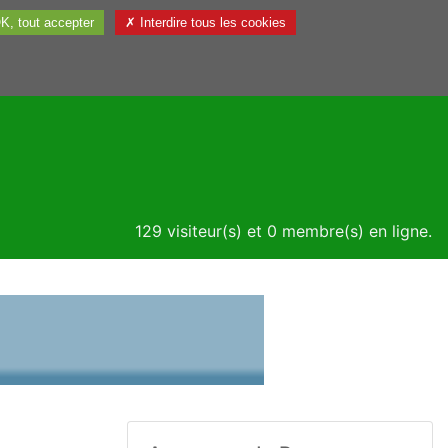
K, tout accepter
✗ Interdire tous les cookies
Utile
129 visiteur(s) et 0 membre(s) en ligne.