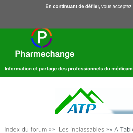
En continuant de défiler,
vous acceptez l'
Pharmechange
Forums
Dossiers
Presse
Lib
Information et partage des professionnels du médica
Index du forum
»»
Les inclassables
»» A Table