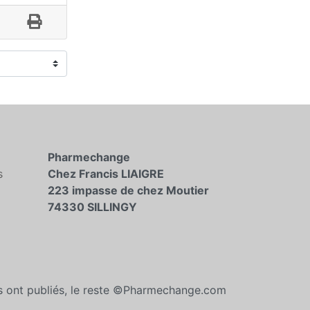
Pharmechange
s
Chez Francis LIAIGRE
223 impasse de chez Moutier
74330 SILLINGY
es ont publiés, le reste ©Pharmechange.com