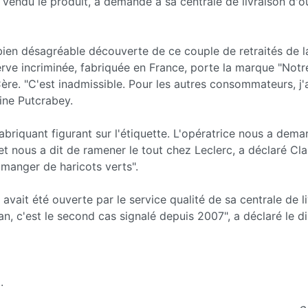
a vendu le produit, a demandé à sa centrale de livraison d'o
 bien désagréable découverte de ce couple de retraités de la
rve incriminée, fabriquée en France, porte la marque "Notre
ère. "C'est inadmissible. Pour les autres consommateurs, j'
dine Putcrabey.
riquant figurant sur l'étiquette. L'opératrice nous a dema
 et nous a dit de ramener le tout chez Leclerc, a déclaré Cl
 manger de haricots verts".
vait été ouverte par le service qualité de sa centrale de l
an, c'est le second cas signalé depuis 2007", a déclaré le d
.