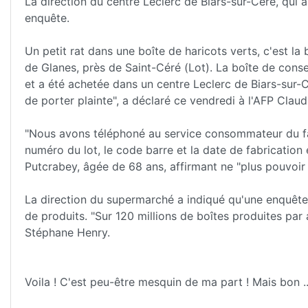
La direction du centre Leclerc de Biars-sur-Cère, qui 
enquête.
Un petit rat dans une boîte de haricots verts, c'est la
de Glanes, près de Saint-Céré (Lot). La boîte de conse
et a été achetée dans un centre Leclerc de Biars-sur-C
de porter plainte", a déclaré ce vendredi à l'AFP Clau
"Nous avons téléphoné au service consommateur du fab
numéro du lot, le code barre et la date de fabrication
Putcrabey, âgée de 68 ans, affirmant ne "plus pouvoir
La direction du supermarché a indiqué qu'une enquête a
de produits. "Sur 120 millions de boîtes produites par 
Stéphane Henry.
Voila ! C'est peu-être mesquin de ma part ! Mais bon ..