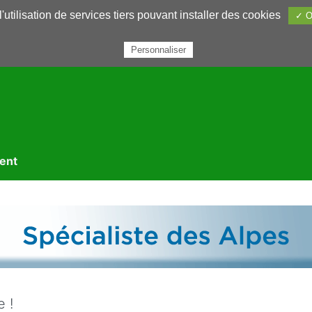
utilisation de services tiers pouvant installer des cookies
✓ O
rairie
Annuaires
Petites annonces
Nous contacter
Personnaliser
ment
 !