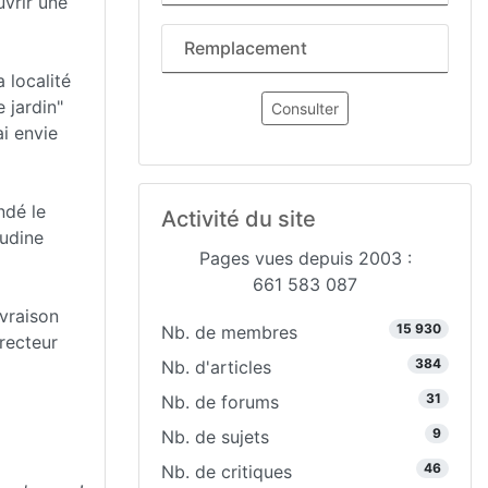
uvrir une
Remplacement
 localité
 jardin"
Consulter
ai envie
ndé le
Activité du site
audine
Pages vues depuis 2003 :
661 583 087
ivraison
15 930
Nb. de membres
irecteur
384
Nb. d'articles
31
Nb. de forums
9
Nb. de sujets
46
Nb. de critiques