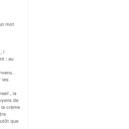
 un mot
 !
nt : au
nvenu .
 les
eil , la
moyens de
e la crème
tre
lutôt que