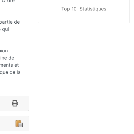
l'Ordre
Top 10
Statistiques
partie de
é qui
nion
cine de
ments et
ique de la