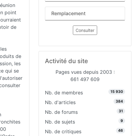
réunion
en point
Remplacement
ourraient
ptoir de
Consulter
les
roduits de
Activité du site
sion, les
ce qui se
Pages vues depuis 2003 :
d'autoriser
661 497 609
consulter
15 930
Nb. de membres
384
Nb. d'articles
31
Nb. de forums
n
9
ronchites
Nb. de sujets
200
46
Nb. de critiques