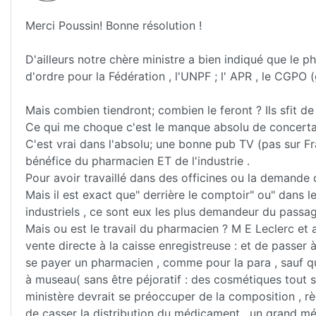
Merci Poussin! Bonne résolution !
D'ailleurs notre chère ministre a bien indiqué que le ph
d'ordre pour la Fédération , l'UNPF ; l' APR , le CGPO
Mais combien tiendront; combien le feront ? Ils sfit d
Ce qui me choque c'est le manque absolu de concertati
C'est vrai dans l'absolu; une bonne pub TV (pas sur Fra
bénéfice du pharmacien ET de l'industrie .
Pour avoir travaillé dans des officines ou la demande d
Mais il est exact que" derrière le comptoir" ou" dans le
industriels , ce sont eux les plus demandeur du passag
Mais ou est le travail du pharmacien ? M E Leclerc et 
vente directe à la caisse enregistreuse : et de passer 
se payer un pharmacien , comme pour la para , sauf que
à museau( sans être péjoratif : des cosmétiques tout 
ministère devrait se préoccuper de la composition , r
de casser la distribution du médicament , un grand mé