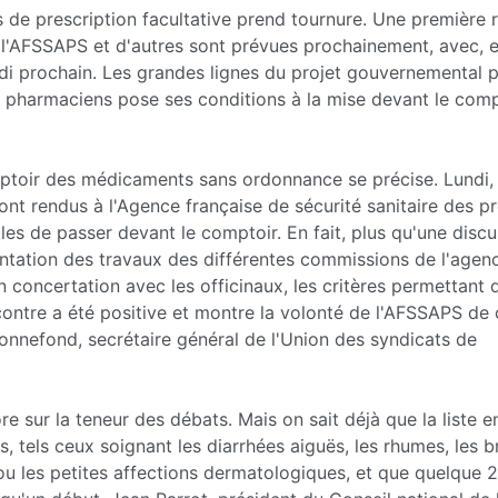
 de prescription facultative prend tournure. Une première 
à l'AFSSAPS et d'autres sont prévues prochainement, avec, 
di prochain. Les grandes lignes du projet gouvernemental p
es pharmaciens pose ses conditions à la mise devant le com
toir des médicaments sans ordonnance se précise. Lundi, 
ont rendus à l'Agence française de sécurité sanitaire des p
s de passer devant le comptoir. En fait, plus qu'une discus
entation des travaux des différentes commissions de l'agen
 en concertation avec les officinaux, les critères permettant 
ontre a été positive et montre la volonté de l'AFSSAPS de 
 Bonnefond, secrétaire général de l'Union des syndicats de
e sur la teneur des débats. Mais on sait déjà que la liste e
 tels ceux soignant les diarrhées aiguës, les rhumes, les b
ou les petites affections dermatologiques, et que quelque 