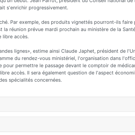
 qu'un début. Jean Parrot, président du Conseil national de 
ait s'enrichir progressivement.
nché. Par exemple, des produits vignettés pourront-ils faire 
est la réunion prévue mardi prochain au ministère de la Sant
e libre accès.
randes lignes», estime ainsi Claude Japhet, président de l'U
me du rendez-vous ministériel, l'organisation dans l'offi
ie pour permettre le passage devant le comptoir de médica
en libre accès. Il sera également question de l'aspect économ
es spécialités concernées.