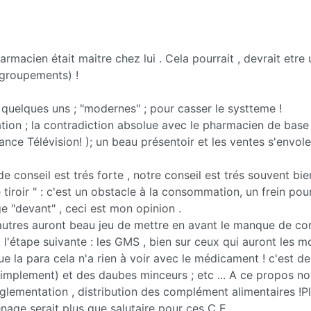
armacien était maitre chez lui . Cela pourrait , devrait etre
 (groupements) !
e quelques uns ; "modernes" ; pour casser le systteme !
on ; la contradiction absolue avec le pharmacien de base ,
nce Télévision! ); un beau présentoir et les ventes s'envole
e conseil est trés forte , notre conseil est trés souvent bie
 tiroir " : c'est un obstacle à la consommation, un frein pour
e "devant" , ceci est mon opinion .
autres auront beau jeu de mettre en avant le manque de cons
à l'étape suivante : les GMS , bien sur ceux qui auront les 
 la para cela n'a rien à voir avec le médicament ! c'est d
simplement) et des daubes minceurs ; etc ... A ce propos no
èglementation , distribution des complément alimentaires !P
nage serait plus que salutaire pour ces C E.