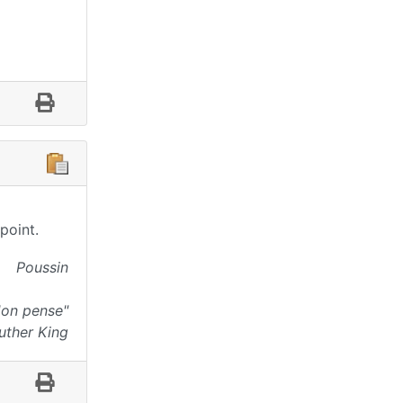
point.
Poussin
l'on pense"
uther King