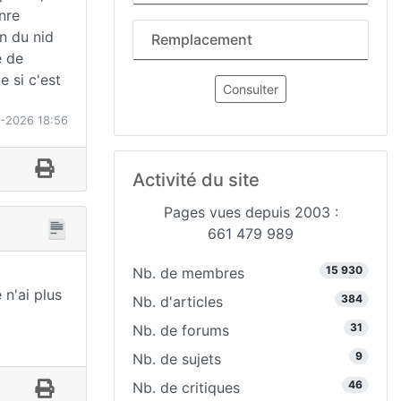
nre
on du nid
Remplacement
e de
e si c'est
Consulter
7-2026 18:56
Activité du site
Pages vues depuis 2003 :
661 479 989
15 930
Nb. de membres
 n'ai plus
384
Nb. d'articles
31
Nb. de forums
9
Nb. de sujets
46
Nb. de critiques