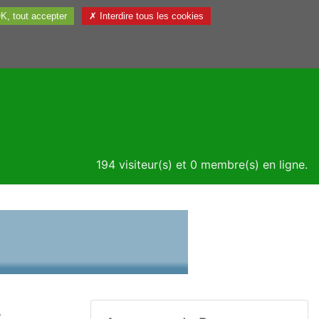
K, tout accepter
✗ Interdire tous les cookies
Utile
194 visiteur(s) et 0 membre(s) en ligne.
,