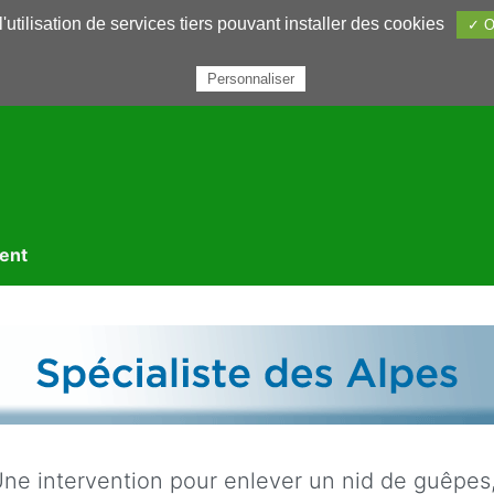
utilisation de services tiers pouvant installer des cookies
✓ O
rairie
Annuaires
Petites annonces
Nous contacter
Personnaliser
ment
ne intervention pour enlever un nid de guêpes