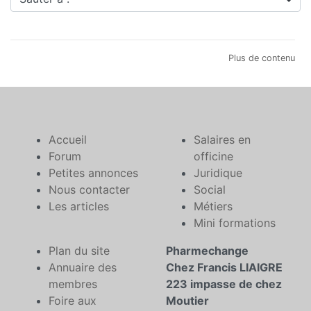
Plus de contenu
Accueil
Salaires en
Forum
officine
Petites annonces
Juridique
Nous contacter
Social
Les articles
Métiers
Mini formations
Plan du site
Pharmechange
Annuaire des
Chez Francis LIAIGRE
membres
223 impasse de chez
Foire aux
Moutier