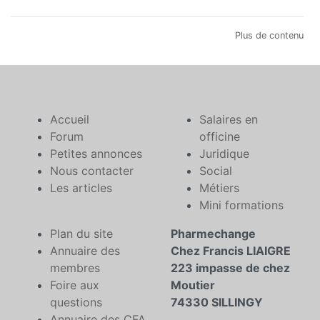
Plus de contenu
Accueil
Salaires en
Forum
officine
Petites annonces
Juridique
Nous contacter
Social
Les articles
Métiers
Mini formations
Plan du site
Pharmechange
Annuaire des
Chez Francis LIAIGRE
membres
223 impasse de chez
Foire aux
Moutier
questions
74330 SILLINGY
Annuaire des CFA