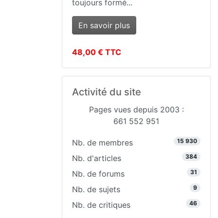
toujours formé...
En savoir plus
48,00 € TTC
Activité du site
Pages vues depuis 2003 :
661 552 951
15 930
Nb. de membres
384
Nb. d'articles
31
Nb. de forums
9
Nb. de sujets
46
Nb. de critiques