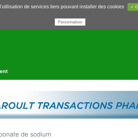
utilisation de services tiers pouvant installer des cookies
✓ O
rairie
Annuaires
Petites annonces
Nous contacter
Personnaliser
ment
bonate de sodium