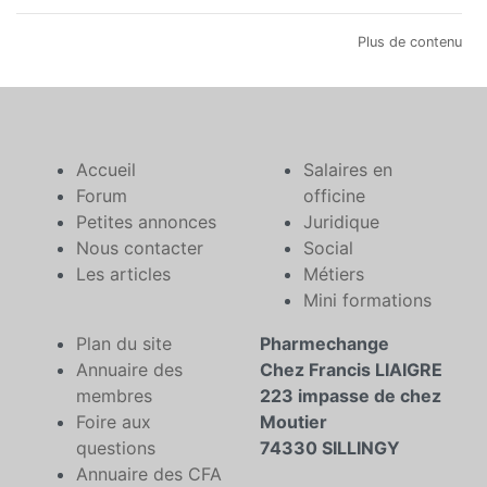
Plus de contenu
Accueil
Salaires en
Forum
officine
Petites annonces
Juridique
Nous contacter
Social
Les articles
Métiers
Mini formations
Plan du site
Pharmechange
Annuaire des
Chez Francis LIAIGRE
membres
223 impasse de chez
Foire aux
Moutier
questions
74330 SILLINGY
Annuaire des CFA