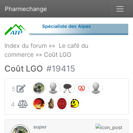
Pharmechange
Index du forum
»»
Le café du
commerce
»» Coût LGO
Coût LGO
#19415
5
4
super