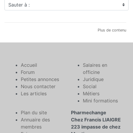
Sauter à :
Plus de contenu
Accueil
Salaires en
Forum
officine
Petites annonces
Juridique
Nous contacter
Social
Les articles
Métiers
Mini formations
Plan du site
Pharmechange
Annuaire des
Chez Francis LIAIGRE
membres
223 impasse de chez