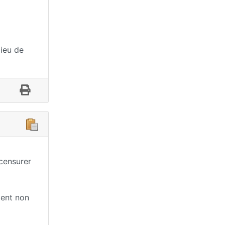
lieu de
 censurer
ment non