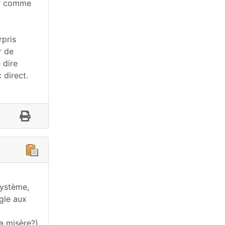
ter comme
rpris
r de
 dire
 direct.
système,
ogle aux
la misère?)