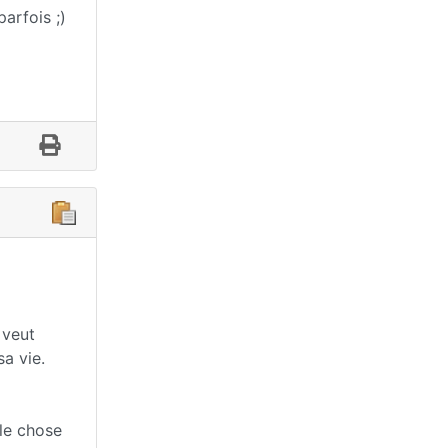
parfois ;)
 veut
sa vie.
ule chose