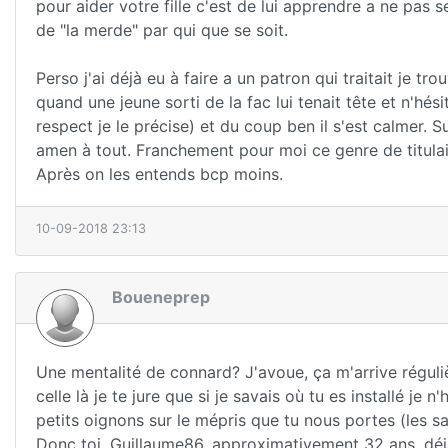
pour aider votre fille c'est de lui apprendre a ne pas 
de "la merde" par qui que se soit.
Perso j'ai déjà eu à faire a un patron qui traitait je t
quand une jeune sorti de la fac lui tenait tête et n'hési
respect je le précise) et du coup ben il s'est calmer. 
amen à tout. Franchement pour moi ce genre de titulaire
Après on les entends bcp moins.
10-09-2018 23:13
Boueneprep
Une mentalité de connard? J'avoue, ça m'arrive réguli
celle là je te jure que si je savais où tu es installé j
petits oignons sur le mépris que tu nous portes (les san
Donc toi, Guillaume86, approximativement 32 ans, déjà 