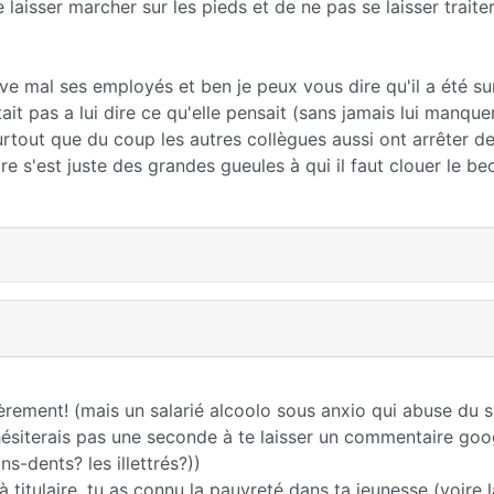
se laisser marcher sur les pieds et de ne pas se laisser trai
rouve mal ses employés et ben je peux vous dire qu'il a été su
tait pas a lui dire ce qu'elle pensait (sans jamais lui manque
Surtout que du coup les autres collègues aussi ont arrêter de
 s'est juste des grandes gueules à qui il faut clouer le bec
èrement! (mais un salarié alcoolo sous anxio qui abuse du 
e n'hésiterais pas une seconde à te laisser un commentaire go
s-dents? les illettrés?))
titulaire, tu as connu la pauvreté dans ta jeunesse (voire 