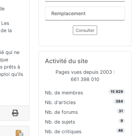
de
Remplacement
. Les
 de la
Consulter
ié qui ne
 que
Activité du site
s prêts à
Pages vues depuis 2003 :
ploi qu'ils
661 398 010
15 929
Nb. de membres
384
Nb. d'articles
31
Nb. de forums
9
Nb. de sujets
46
Nb. de critiques