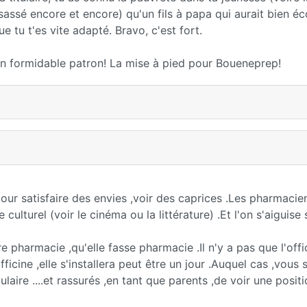
sassé encore et encore) qu'un fils à papa qui aurait bien éc
e tu t'es vite adapté. Bravo, c'est fort.
 un formidable patron! La mise à pied pour Boueneprep!
our satisfaire des envies ,voir des caprices .Les pharmacie
lturel (voir le cinéma ou la littérature) .Et l'on s'aiguise 
faire pharmacie ,qu'elle fasse pharmacie .Il n'y a pas que l'off
officine ,elle s'installera peut être un jour .Auquel cas ,vous 
aire ....et rassurés ,en tant que parents ,de voir une positi