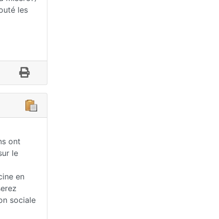
outé les
ns ont
sur le
icine en
serez
on sociale