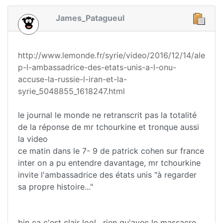
James_Patagueul
http://www.lemonde.fr/syrie/video/2016/12/14/ale
p-l-ambassadrice-des-etats-unis-a-l-onu-
accuse-la-russie-l-iran-et-la-
syrie_5048855_1618247.html
le journal le monde ne retranscrit pas la totalité
de la réponse de mr tchourkine et tronque aussi
la video
ce matin dans le 7- 9 de patrick cohen sur france
inter on a pu entendre davantage, mr tchourkine
invite l'ambassadrice des états unis "à regarder
sa propre histoire..."
bin ça c'est clair lool , rien qu'avec le massacre