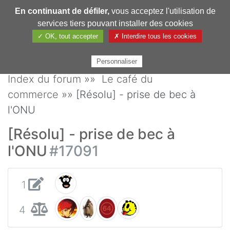
En continuant de défiler,
vous acceptez l'utilisation de
Pharmechange
services tiers pouvant installer des cookies
✓ OK, tout accepter
✗ Interdire tous les cookies
Personnaliser
Index du forum
»»
Le café du
commerce
»» [Résolu] - prise de bec à
l'ONU
[Résolu] - prise de bec à
l'ONU
#17091
1
4