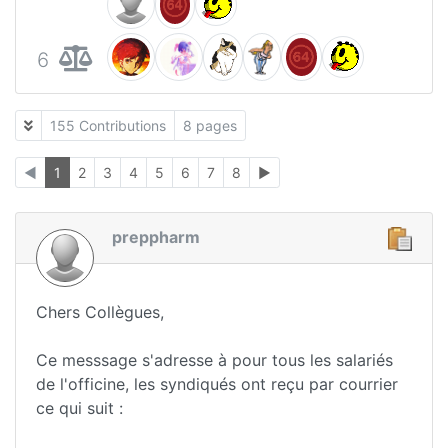
6
155 Contributions
8 pages
◄
1
2
3
4
5
6
7
8
►
preppharm
Chers Collègues,
Ce messsage s'adresse à pour tous les salariés
de l'officine, les syndiqués ont reçu par courrier
ce qui suit :