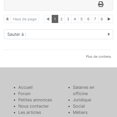
Haut de page
◄
1
2
3
4
5
6
7
8
►
Sauter à :
Plus de contenu
Accueil
Salaires en
Forum
officine
Petites annonces
Juridique
Nous contacter
Social
Les articles
Métiers