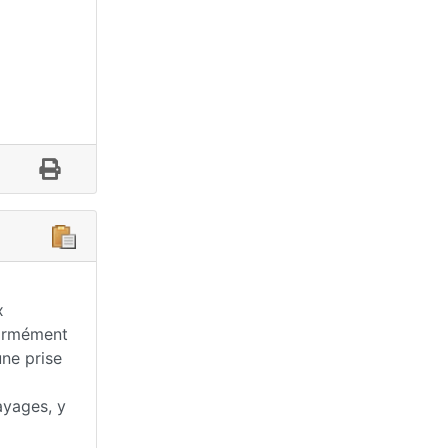
x
formément
une prise
ayages, y