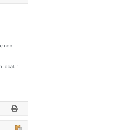
ue non.
 local. "