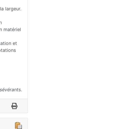
a largeur.
n
n matériel
ation et
ptations
sévérants.