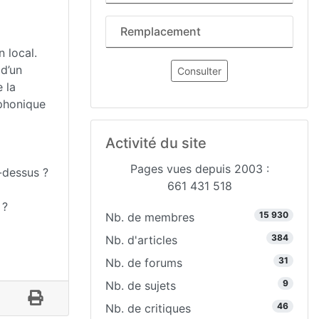
Remplacement
n local.
 d’un
Consulter
 la
 phonique
Activité du site
Pages vues depuis 2003 :
-dessus ?
661 431 518
 ?
15 930
Nb. de membres
384
Nb. d'articles
31
Nb. de forums
9
Nb. de sujets
46
Nb. de critiques