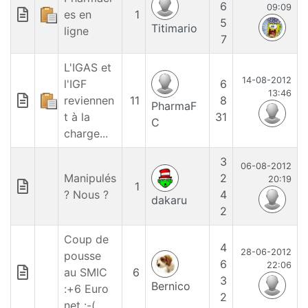
6
09:09
es en
1
5
Titimario
ligne
7
L'IGAS et
14-08-2012
l'IGF
6
13:46
reviennen
11
8
PharmaF
t à la
31
C
charge...
3
06-08-2012
Manipulés
2
20:19
1
? Nous ?
4
dakaru
2
Coup de
4
28-06-2012
pousse
6
22:06
au SMIC
6
3
Bernico
:+6 Euro
2
net :-(