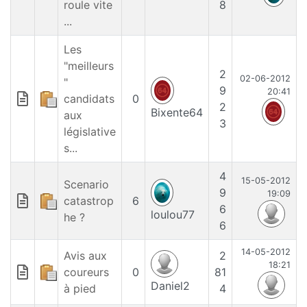
roule vite
8
...
Les
"meilleurs
2
02-06-2012
"
9
20:41
candidats
0
2
Bixente64
aux
3
législative
s...
4
15-05-2012
Scenario
9
19:09
catastrop
6
6
loulou77
he ?
6
14-05-2012
Avis aux
2
18:21
coureurs
0
81
Daniel2
à pied
4