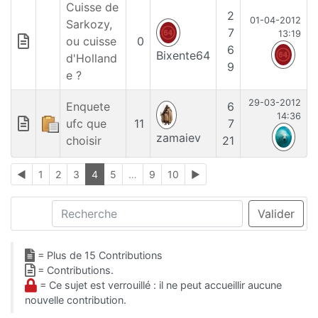
Cuisse de
2
01-04-2012
Sarkozy,
7
13:19
ou cuisse
0
6
Bixente64
d'Holland
9
e ?
29-03-2012
Enquete
6
14:36
ufc que
11
7
zamaiev
choisir
21
◄
1
2
3
4
5
…
9
10
►
Recherche
Valider
= Plus de 15 Contributions
= Contributions.
= Ce sujet est verrouillé : il ne peut accueillir aucune
nouvelle contribution.