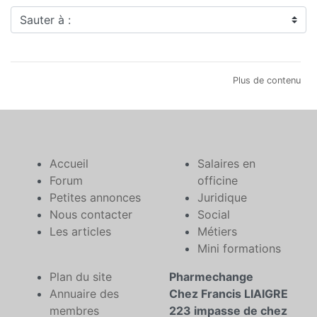
Sauter à :
Plus de contenu
Accueil
Salaires en
Forum
officine
Petites annonces
Juridique
Nous contacter
Social
Les articles
Métiers
Mini formations
Plan du site
Pharmechange
Annuaire des
Chez Francis LIAIGRE
membres
223 impasse de chez