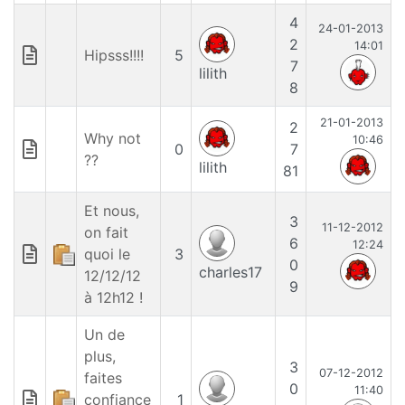
4
24-01-2013
2
14:01
Hipsss!!!!
5
7
lilith
8
21-01-2013
2
Why not
10:46
0
7
??
lilith
81
Et nous,
3
11-12-2012
on fait
6
12:24
quoi le
3
0
charles17
12/12/12
9
à 12h12 !
Un de
plus,
3
07-12-2012
faites
0
11:40
confiance
1