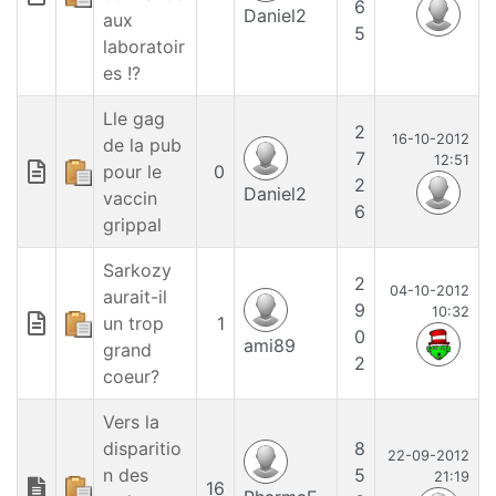
6
Daniel2
aux
5
laboratoir
es !?
Lle gag
2
16-10-2012
de la pub
7
12:51
pour le
0
2
Daniel2
vaccin
6
grippal
Sarkozy
2
04-10-2012
aurait-il
9
10:32
un trop
1
0
ami89
grand
2
coeur?
Vers la
disparitio
8
22-09-2012
n des
5
21:19
16