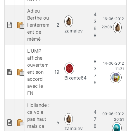
Adieu
4
Berthe ou
16-06-2012
3
l'enterrem
2
22:08
6
zamaiev
ent de
8
mémé
L'UMP
affiche
8
14-06-2012
ouvertem
3
11:31
ent son
19
7
Bixente64
accord
6
avec le
FN
Hollande :
ca vole
4
09-06-2012
pas haut
7
20:51
5
mais ca
8
zamaiev