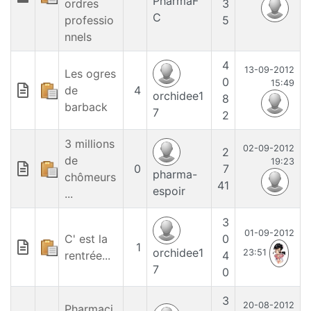
PharmaF
ordres
3
C
professio
5
nnels
4
13-09-2012
Les ogres
0
15:49
de
4
orchidee1
8
barback
7
2
3 millions
02-09-2012
2
de
19:23
0
7
pharma-
chômeurs
41
espoir
...
3
01-09-2012
C' est la
0
1
orchidee1
23:51
rentrée...
4
7
0
3
20-08-2012
Pharmaci