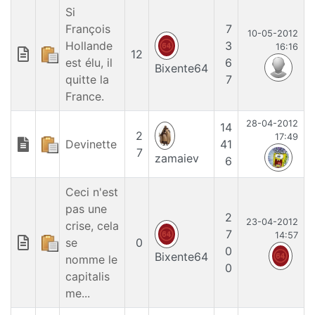
Si
François
7
10-05-2012
Hollande
3
16:16
12
est élu, il
6
Bixente64
quitte la
7
France.
28-04-2012
14
2
17:49
Devinette
41
7
zamaiev
6
Ceci n'est
pas une
2
23-04-2012
crise, cela
7
14:57
se
0
0
Bixente64
nomme le
0
capitalis
me...