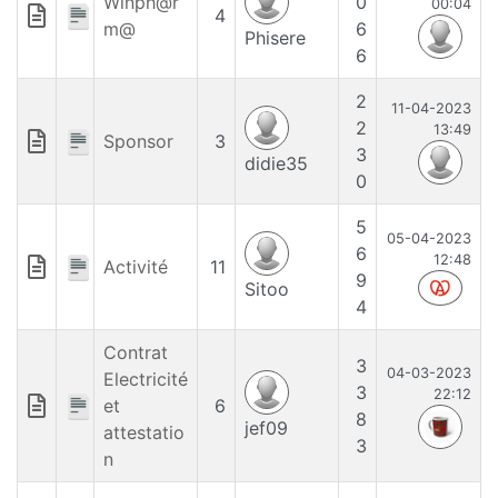
Winph@r
0
00:04
4
m@
6
Phisere
6
2
11-04-2023
2
13:49
Sponsor
3
3
didie35
0
5
05-04-2023
6
12:48
Activité
11
9
Sitoo
4
Contrat
3
04-03-2023
Electricité
3
22:12
et
6
8
jef09
attestatio
3
n