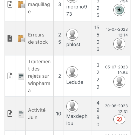
9
17:54
maquillag
3
morpho9
9
e
73
5
15
15-07-2023
Erreurs
2
5
12:14
de stock
5
0
phlost
6
Traitemen
3
05-07-2023
t des
2
19:54
rejets sur
2
2
Ledude
winpharm
9
a
4
30-06-2023
Activité
9
12:31
10
Maxdephi
Juin
8
lou
0