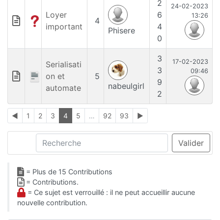
2
24-02-2023
Loyer
6
13:26
4
important
4
Phisere
0
3
17-02-2023
Serialisati
3
09:46
on et
5
9
nabeulgirl
automate
2
◄
1
2
3
4
5
…
92
93
►
Recherche
Valider
= Plus de 15 Contributions
= Contributions.
= Ce sujet est verrouillé : il ne peut accueillir aucune
nouvelle contribution.