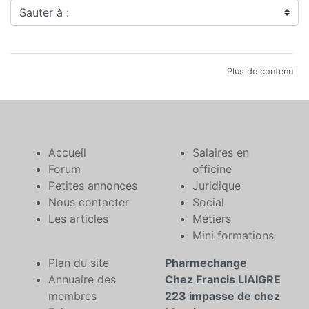
Sauter à :
Plus de contenu
Accueil
Salaires en
Forum
officine
Petites annonces
Juridique
Nous contacter
Social
Les articles
Métiers
Mini formations
Plan du site
Pharmechange
Annuaire des
Chez Francis LIAIGRE
membres
223 impasse de chez