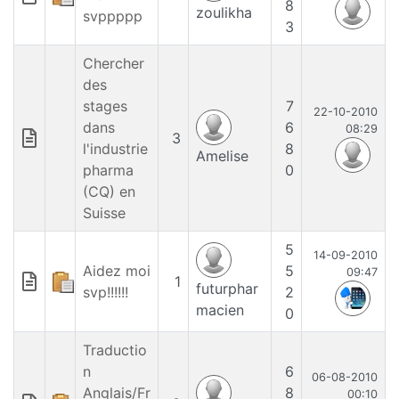
8
zoulikha
svppppp
3
Chercher
des
stages
7
22-10-2010
dans
6
08:29
3
l'industrie
8
Amelise
pharma
0
(CQ) en
Suisse
5
14-09-2010
Aidez moi
5
09:47
1
futurphar
svp!!!!!!
2
macien
0
Traductio
n
6
06-08-2010
Anglais/Fr
8
00:10