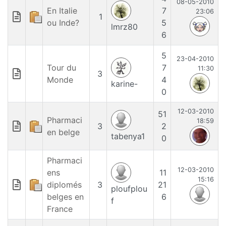
08-05-2010
En Italie
7
23:06
1
ou Inde?
5
lmrz80
6
5
23-04-2010
Tour du
7
11:30
3
Monde
4
karine-
0
12-03-2010
51
Pharmaci
18:59
3
2
en belge
tabenya1
0
Pharmaci
12-03-2010
ens
11
15:16
diplomés
3
21
ploufplou
belges en
6
f
France