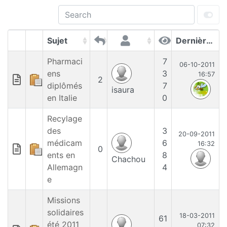
Sujet
Dernières contributions
Pharmaci
7
06-10-2011
ens
3
16:57
2
diplômés
7
isaura
en Italie
0
Recylage
des
3
20-09-2011
médicam
6
16:32
0
ents en
8
Chachou
Allemagn
4
e
Missions
solidaires
18-03-2011
61
été 2011
07:32