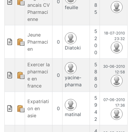
0
ancais CV
8
feuille
Pharmaci
5
enne
5
18-07-2010
Jeune
2
23:32
Pharmaci
0
0
Diatoki
en
0
Exercer la
5
30-06-2010
pharmaci
8
12:58
0
yacine-
e en
8
pharma
france
0
5
07-06-2010
Expatriati
9
17:36
on en
0
4
matinal
asie
2
4