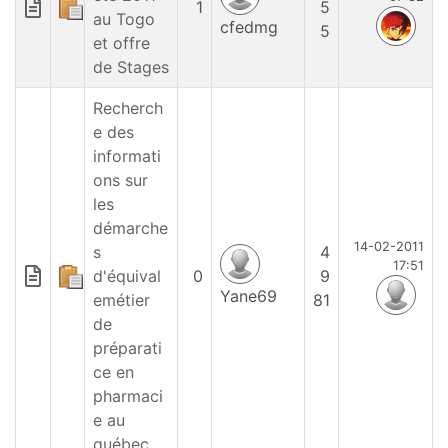
1
5
au Togo
cfedmg
5
et offre
de Stages
Recherch
e des
informati
ons sur
les
démarche
14-02-2011
s
4
17:51
d'équival
0
9
Yane69
emétier
81
de
préparati
ce en
pharmaci
e au
québec,