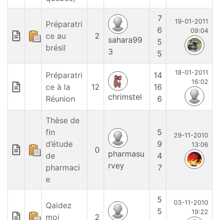
7
19-01-2011
Préparatri
6
09:04
ce au
2
sahara99
5
brésil
3
5
18-01-2011
Préparatri
14
16:02
ce à la
12
16
chrimstel
Réunion
6
Thèse de
fin
5
29-11-2010
d’étude
9
13:06
0
pharmasu
de
4
rvey
pharmaci
7
e
5
03-11-2010
Qaidez
5
19:22
moi
2