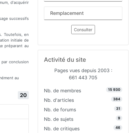
imum, d'acquérir
Remplacement
ssage successifs
Consulter
. Toutefois, en
tion initiale de
ge préparant au
Activité du site
t par conclusion
Pages vues depuis 2003 :
661 443 705
ormément au
15 930
Nb. de membres
20
384
Nb. d'articles
31
Nb. de forums
9
Nb. de sujets
46
Nb. de critiques