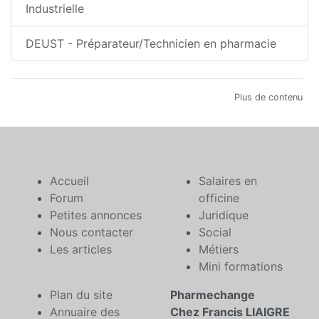
Industrielle
DEUST - Préparateur/Technicien en pharmacie
Plus de contenu
Accueil
Salaires en
Forum
officine
Petites annonces
Juridique
Nous contacter
Social
Les articles
Métiers
Mini formations
Plan du site
Pharmechange
Annuaire des
Chez Francis LIAIGRE