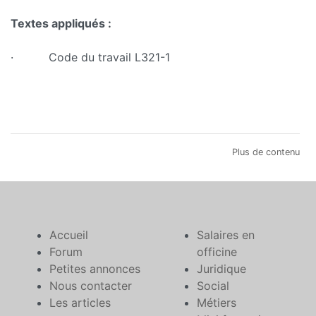
Textes appliqués :
· Code du travail L321-1
Plus de contenu
Accueil
Salaires en
Forum
officine
Petites annonces
Juridique
Nous contacter
Social
Les articles
Métiers