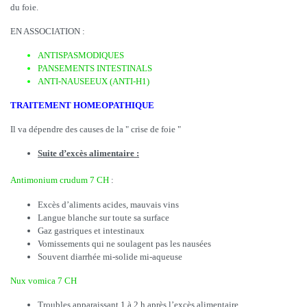
du foie.
EN ASSOCIATION :
ANTISPASMODIQUES
PANSEMENTS INTESTINALS
ANTI-NAUSEEUX (ANTI-H1)
TRAITEMENT HOMEOPATHIQUE
Il va dépendre des causes de la " crise de foie "
Suite d’excès alimentaire :
Antimonium crudum 7 CH
:
Excès d’aliments acides, mauvais vins
Langue blanche sur toute sa surface
Gaz gastriques et intestinaux
Vomissements qui ne soulagent pas les nausées
Souvent diarrhée mi-solide mi-aqueuse
Nux vomica 7 CH
Troubles apparaissant 1 à 2 h après l’excès alimentaire