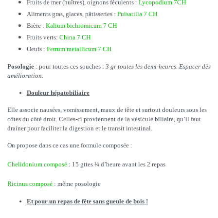
Fruits de mer (huîtres), oignons féculents :
Lycopodium 7CH
Aliments gras, glaces, pâtisseries :
Pulsatilla 7 CH
Bière :
Kalium bichromicum 7 CH
Fruits verts:
China 7 CH
Oeufs :
Ferrum metallicum 7 CH
Posologie
: pour toutes ces souches :
3 gr toutes les demi-heures. Espacer dès
amélioration.
Douleur hépatobiliaire
Elle associe nausées, vomissement, maux de tête et surtout douleurs sous les
côtes du côté droit. Celles-ci proviennent de la vésicule biliaire, qu’il faut
drainer pour faciliter la digestion et le transit intestinal.
On propose dans ce cas une formule composée :
Chelidonium composé
: 15 gttes ¼ d’heure avant les 2 repas
Ricinus composé
: même posologie
Et pour un repas de fête sans gueule de bois !