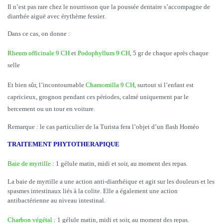
Il n’est pas rare chez le nourrisson que la poussée dentaire s’accompagne de
diarrhée aiguë avec érythème fessier.
Dans ce cas, on donne :
Rheum officinale 9 CH
et
Podophyllum 9 CH
, 5 gr de chaque après chaque
selle
Et bien sûr, l’incontournable
Chamomilla 9 CH
, surtout si l’enfant est
capricieux, grognon pendant ces périodes, calmé uniquement par le
bercement ou un tour en voiture.
Remarque : le cas particulier de la Turista fera l’objet d’un flash Homéo
TRAITEMENT PHYTOTHERAPIQUE
Baie de myrtille
: 1 gélule matin, midi et soir, au moment des repas.
La baie de myrtille a une action anti-diarrhéique et agit sur les douleurs et les
spasmes intestinaux liés à la colite. Elle a également une action
antibactérienne au niveau intestinal.
Charbon végétal
: 1 gélule matin, midi et soir, au moment des repas.