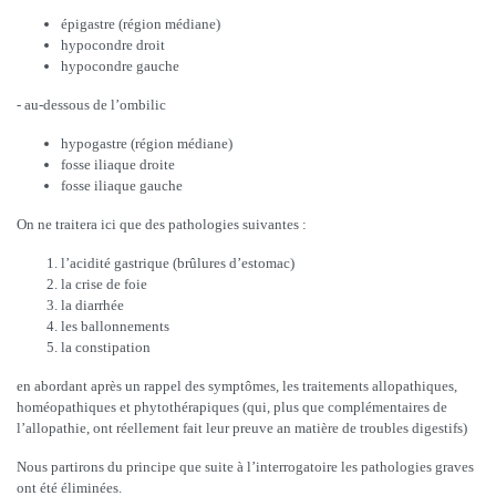
épigastre (région médiane)
hypocondre droit
hypocondre gauche
- au-dessous de l’ombilic
hypogastre (région médiane)
fosse iliaque droite
fosse iliaque gauche
On ne traitera ici que des pathologies suivantes :
l’acidité gastrique (brûlures d’estomac)
la crise de foie
la diarrhée
les ballonnements
la constipation
en abordant après un rappel des symptômes, les traitements allopathiques,
homéopathiques et phytothérapiques (qui, plus que complémentaires de
l’allopathie, ont réellement fait leur preuve an matière de troubles digestifs)
Nous partirons du principe que suite à l’interrogatoire les pathologies graves
ont été éliminées.