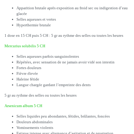
Apparition brutale après exposition au froid sec ou indigestion d’eau
glacée
Selles aqueuses et vertes
Hyperthermie brutale
1 dose en 15 CH puis 5 CH : 5 gr au rythme des selles ou toutes les heures
Mercurius solubilis 5 CH
Selles aqueuses parfois sanguinolentes
Répétées, avec sensation de ne jamais avoir vidé son intestin
Fortes douleurs
Fièvre élevée
Haleine fétide
Langue chargée gardant l’empreinte des dents
5 gr au rythme des selles ou toutes les heures
Arsenicum album 5 CH
Selles liquides peu abondantes, fétides, brûlantes, foncées
Douleurs abdominales
Vomissements violents
Fatigue intense avec alternance d’agitation et de prostration