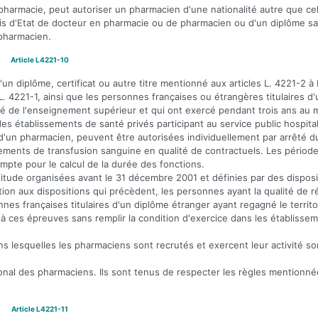
 pharmacie, peut autoriser un pharmacien d'une nationalité autre que cel
çais d'Etat de docteur en pharmacie ou de pharmacien ou d'un diplôme sa
 pharmacien.
Article L4221-10
d'un diplôme, certificat ou autre titre mentionné aux articles L. 4221-2 à
 L. 4221-1, ainsi que les personnes françaises ou étrangères titulaires d
argé de l'enseignement supérieur et qui ont exercé pendant trois ans au 
s établissements de santé privés participant au service public hospital
 d'un pharmacien, peuvent être autorisées individuellement par arrêté d
sements de transfusion sanguine en qualité de contractuels. Les périod
mpte pour le calcul de la durée des fonctions.
ptitude organisées avant le 31 décembre 2001 et définies par des disposi
ation aux dispositions qui précèdent, les personnes ayant la qualité de r
sonnes françaises titulaires d'un diplôme étranger ayant regagné le territoi
à ces épreuves sans remplir la condition d'exercice dans les établisse
ans lesquelles les pharmaciens sont recrutés et exercent leur activité s
onal des pharmaciens. Ils sont tenus de respecter les règles mentionnées
Article L4221-11