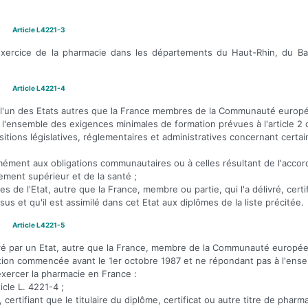
Article L4221-3
'exercice de la pharmacie dans les départements du Haut-Rhin, du Ba
Article L4221-4
 par l'un des Etats autres que la France membres de la Communauté euro
l'ensemble des exigences minimales de formation prévues à l'article 2 d
tions législatives, réglementaires et administratives concernant certai
formément aux obligations communautaires ou à celles résultant de l'accor
ment supérieur et de la santé ;
de l'Etat, autre que la France, membre ou partie, qui l'a délivré, certifi
et qu'il est assimilé dans cet Etat aux diplômes de la liste précitée.
Article L4221-5
élivré par un Etat, autre que la France, membre de la Communauté europé
tion commencée avant le 1er octobre 1987 et ne répondant pas à l'ens
exercer la pharmacie en France :
ticle L. 4221-4 ;
ertifiant que le titulaire du diplôme, certificat ou autre titre de pharm