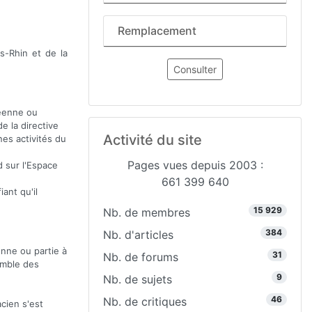
Remplacement
s-Rhin et de la
Consulter
péenne ou
e la directive
Activité du site
nes activités du
Pages vues depuis 2003 :
d sur l'Espace
661 399 640
ant qu'il
15 929
Nb. de membres
384
Nb. d'articles
enne ou partie à
31
Nb. de forums
emble des
9
Nb. de sujets
46
Nb. de critiques
acien s'est