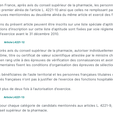
 en France, après avis du conseil supérieur de la pharmacie, les person
remier alinéa de l'article L. 4221-10 ainsi que celles ne remplissant pa
épreuves mentionnées au deuxième alinéa du même article et exercé des 
ns du présent article peuvent être inscrits sur une liste spéciale d'aptit
ons d'inscription sur cette liste d'aptitude sont fixées par voie régleme
 d'exercice avant le 31 décembre 2010.
Article L4221-12
près avis du conseil supérieur de la pharmacie, autoriser individuellemen
me, titre ou certificat de valeur scientifique attestée par le ministre c
en rang utile à des épreuves de vérification des connaissances et avoi
mentaires fixent les conditions d'organisation des épreuves de sélectio
bénéficiaires de l'asile territorial et les personnes françaises titulaires
és françaises n'ont pas à justifier de l'exercice des fonctions hospitaliè
plus de deux fois à l'autorisation d'exercice.
Article L4221-13
our chaque catégorie de candidats mentionnés aux articles L. 4221-9, L
seil supérieur de la pharmacie.