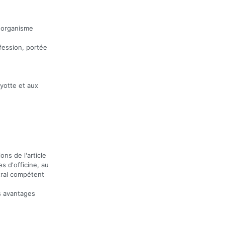
l'organisme
ofession, portée
yotte et aux
ons de l'article
s d'officine, au
tral compétent
es avantages