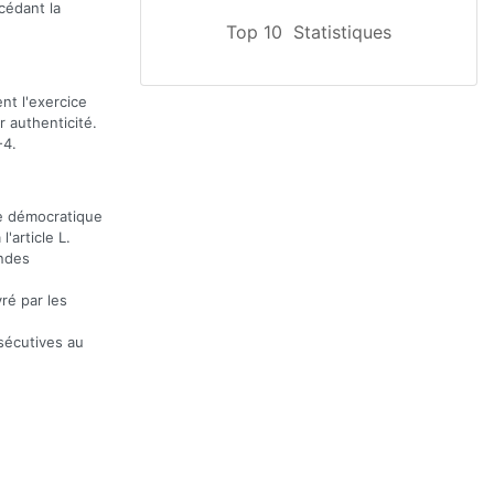
cédant la
Top 10
Statistiques
nt l'exercice
r authenticité.
-4.
ue démocratique
article L.
andes
vré par les
sécutives au