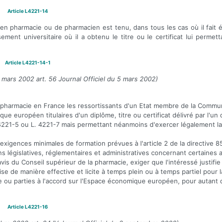
Article L4221-14
en pharmacie ou de pharmacien est tenu, dans tous les cas où il fait é
sement universitaire où il a obtenu le titre ou le certificat lui permett
Article L4221-14-1
 mars 2002 art. 56 Journal Officiel du 5 mars 2002)
la pharmacie en France les ressortissants d'un Etat membre de la Comm
e européen titulaires d'un diplôme, titre ou certificat délivré par l'un 
L. 4221-5 ou L. 4221-7 mais permettant néanmoins d'exercer légalement l
exigences minimales de formation prévues à l'article 2 de la directive 
s législatives, réglementaires et administratives concernant certaines a
vis du Conseil supérieur de la pharmacie, exiger que l'intéressé justifie
ise de manière effective et licite à temps plein ou à temps partiel pour
ou parties à l'accord sur l'Espace économique européen, pour autant 
Article L4221-16