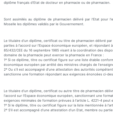
diplôme français d'Etat de docteur en pharmacie ou de pharmacien.
Sont assimilés au diplôme de pharmacien délivré par l'Etat pour l
Moselle les diplômes validés par le Gouvernement.
Le titulaire d'un diplôme, certificat ou titre de pharmacien délivré
parties à l'accord sur l'Espace économique européen, et répondant à 
85/432/CEE du 16 septembre 1985 visant à la coordination des disposi
domaine de la pharmacie peut exercer la pharmacie en France :
1º Si ce diplôme, titre ou certificat figure sur une liste établie con
économique européen par arrêté des ministres chargés de l'enseigne
2º Ou s'il est accompagné d'une attestation des autorités compétentes 
sanctionne une formation répondant aux exigences énoncées ci-dessus 
Le titulaire d'un diplôme, certificat ou autre titre de pharmacien d
l'accord sur l'Espace économique européen, sanctionnant une forma
exigences minimales de formation prévues à l'article L. 4221-4 peut 
1º Si le diplôme, titre ou certificat figure sur la liste mentionnée à l'ar
2º S'il est accompagné d'une attestation d'un Etat, membre ou partie, c