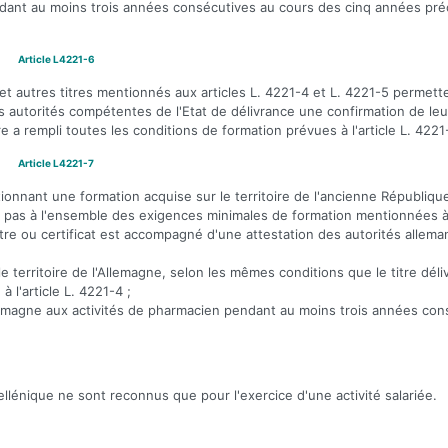
endant au moins trois années consécutives au cours des cinq années pré
Article L4221-6
 et autres titres mentionnés aux articles L. 4221-4 et L. 4221-5 permette
es autorités compétentes de l'Etat de délivrance une confirmation de leu
re a rempli toutes les conditions de formation prévues à l'article L. 4221
Article L4221-7
nctionnant une formation acquise sur le territoire de l'ancienne Républiq
pas à l'ensemble des exigences minimales de formation mentionnées à l'
tre ou certificat est accompagné d'une attestation des autorités allem
le territoire de l'Allemagne, selon les mêmes conditions que le titre déli
 l'article L. 4221-4 ;
Allemagne aux activités de pharmacien pendant au moins trois années con
hellénique ne sont reconnus que pour l'exercice d'une activité salariée.