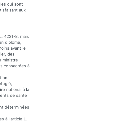
les qui sont
tisfaisant aux
 L. 4221-8, mais
'un diplôme,
moins avant le
ier, des
u ministre
es consacrées à
tions
éfugié,
re national à la
ments de santé
ont déterminées
 à l'article L.