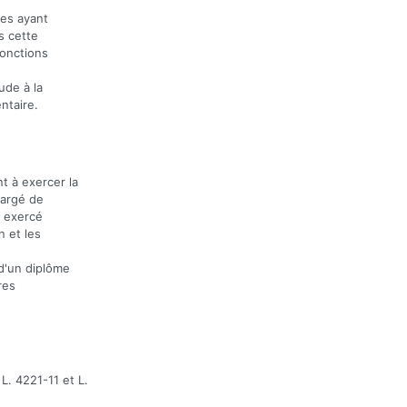
nes ayant
s cette
fonctions
ude à la
ntaire.
t à exercer la
hargé de
r exercé
n et les
 d'un diplôme
res
. 4221-11 et L.