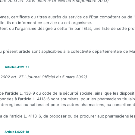
e 2003 art. 24 IV Journal Officiel du 6 septembre 2003)
ômes, certificats ou titres auprès du service de l'Etat compétent ou de 
le, ils en informent ce service ou cet organisme.
tent ou l'organisme désigné à cette fin par l'Etat, une liste de cette pr
présent article sont applicables à la collectivité départementale de Ma
Article L4221-17
002 art. 27 I Journal Officiel du 5 mars 2002)
e l'article L. 138-9 du code de la sécurité sociale, ainsi que les dispositi
nées à l'article L. 4113-6 sont soumises, pour les pharmaciens titulaire
interrégional ou national et pour les autres pharmaciens, au conseil cen
néa de l'article L. 4113-6, de proposer ou de procurer aux pharmaciens l
Article L4221-18