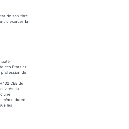
tat de son titre
ant d'exercer la
unauté
de ces Etats et
a profession de
85/432 CEE du
ctivités du
 d'une
 la même durée
que les