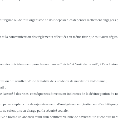
ent régime ou de tout organisme ne doit dépasser les dépenses réellement engagées pa
rais et la communication des règlements effectuées au même titre que tout autre rég
données précédemment pour les assurances "décès" et "arrêt de travail", à l'exclusion 
trat ou qui résultent d'une tentative de suicide ou de mutilation volontaire ;
ail ;
e l'assuré à des rixes, conséquences directes ou indirectes de la désintégration du 
t, par exemple : cure de rajeunissement, d'amaigrissement, traitement d'esthétique, 
s ne soient pris en charge par la sécurité sociale.
uve à bord d'un appareil muni d'un certificat valable de navigabilité et conduit par 