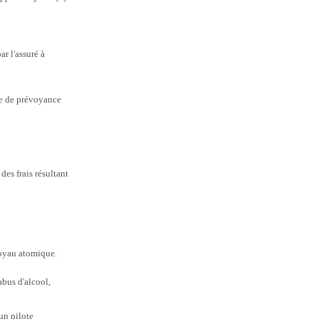
r l'assuré à
ime de prévoyance
des frais résultant
noyau atomique.
abus d'alcool,
un pilote