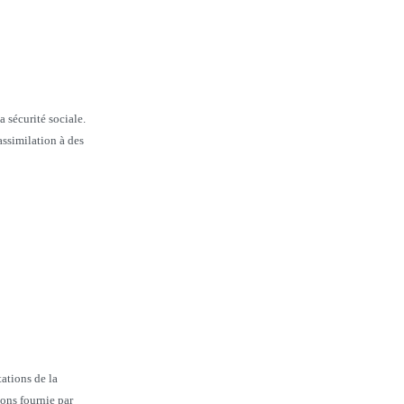
a sécurité sociale.
assimilation à des
tations de la
ions fournie par