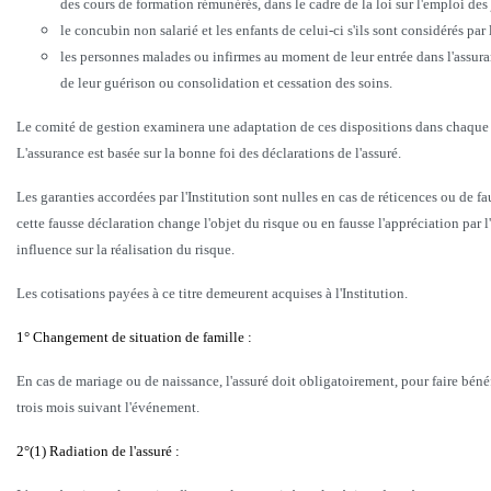
des cours de formation rémunérés, dans le cadre de la loi sur l'emploi des
le concubin non salarié et les enfants de celui-ci s'ils sont considérés par
les personnes malades ou infirmes au moment de leur entrée dans l'assuranc
de leur guérison ou consolidation et cessation des soins.
Le comité de gestion examinera une adaptation de ces dispositions dans chaque c
L'assurance est basée sur la bonne foi des déclarations de l'assuré.
Les garanties accordées par l'Institution sont nulles en cas de réticences ou de f
cette fausse déclaration change l'objet du risque ou en fausse l'appréciation par l
influence sur la réalisation du risque.
Les cotisations payées à ce titre demeurent acquises à l'Institution.
1° Changement de situation de famille :
En cas de mariage ou de naissance, l'assuré doit obligatoirement, pour faire béné
trois mois suivant l'événement.
2°(1) Radiation de l'assuré :