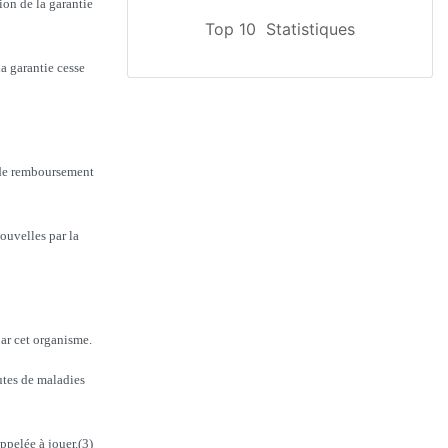
ion de la garantie
Top 10
Statistiques
la garantie cesse
s de remboursement
ouvelles par la
par cet organisme.
utes de maladies
ppelée à jouer.(3)