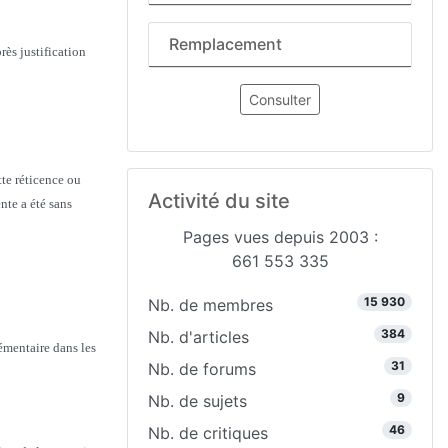
Remplacement
rès justification
Consulter
tte réticence ou
Activité du site
nte a été sans
Pages vues depuis 2003 :
661 553 335
15 930
Nb. de membres
384
Nb. d'articles
lémentaire dans les
31
Nb. de forums
9
Nb. de sujets
46
Nb. de critiques