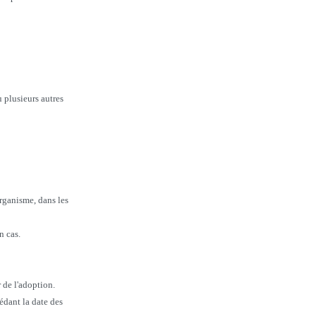
u plusieurs autres
organisme, dans les
n cas.
r de l'adoption.
édant la date des