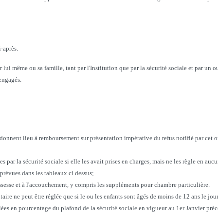
-après.
 lui même ou sa famille, tant par l'Institution que par la sécurité sociale et par un o
 engagés.
le, donnent lieu à remboursement sur présentation impérative du refus notifié par cet 
es par la sécurité sociale si elle les avait prises en charges, mais ne les règle en aucu
 prévues dans les tableaux ci dessus;
grossesse et à l'accouchement, y compris les suppléments pour chambre particulière.
taire ne peut être réglée que si le ou les enfants sont âgés de moins de 12 ans le jou
lées en pourcentage du plafond de la sécurité sociale en vigueur au 1er Janvier préc