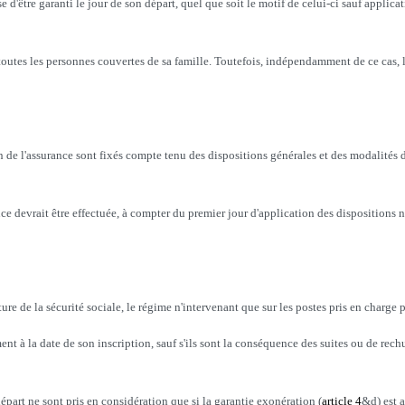
d'être garanti le jour de son départ, quel que soit le motif de celui-ci sauf applicat
 toutes les personnes couvertes de sa famille. Toutefois, indépendamment de ce cas, 
tion de l'assurance sont fixés compte tenu des dispositions générales et des modalité
ce devrait être effectuée, à compter du premier jour d'application des dispositions n
e de la sécurité sociale, le régime n'intervenant que sur les postes pris en charge 
t à la date de son inscription, sauf s'ils sont la conséquence des suites ou de rech
départ ne sont pris en considération que si la garantie exonération (
article 4
&d) est a