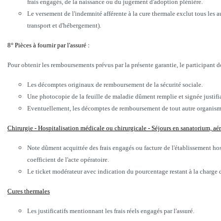
frais engagés, de la naissance ou du jugement d'adoption plénière.
Le versement de l'indemnité afférente à la cure thermale exclut tous les au
transport et d'hébergement).
8° Pièces à fournir par l'assuré :
Pour obtenir les remboursements prévus par la présente garantie, le participant do
Les décomptes originaux de remboursement de la sécurité sociale.
Une photocopie de la feuille de maladie dûment remplie et signée justifi
Eventuellement, les décomptes de remboursement de tout autre organisme 
Chirurgie - Hospitalisation médicale ou chirurgicale - Séjours en sanatorium, a
Note dûment acquittée des frais engagés ou facture de l'établissement hos
coefficient de l'acte opératoire.
Le ticket modérateur avec indication du pourcentage restant à la charge d
Cures thermales
Les justificatifs mentionnant les frais réels engagés par l'assuré.