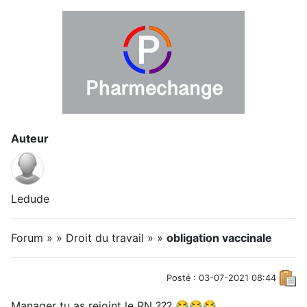
Auteur
Ledude
Forum » » Droit du travail » »
obligation vaccinale
Posté : 03-07-2021 08:44
Manager tu as rejoint le RN ??? 😂😂😂