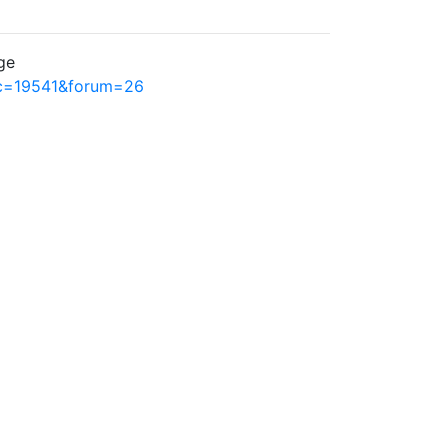
ge
ic=19541&forum=26