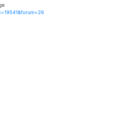
ge
ic=19541&forum=26