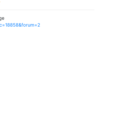

ge
pic=18858&forum=2