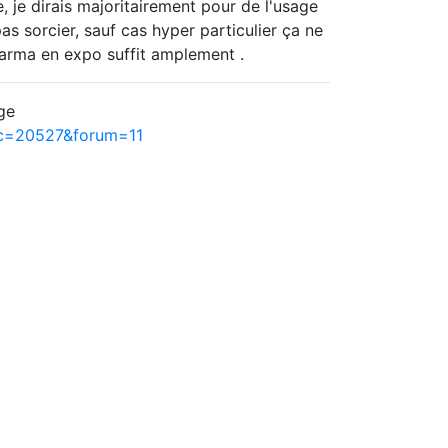
 je dirais majoritairement pour de l'usage
s sorcier, sauf cas hyper particulier ça ne
harma en expo suffit amplement .
ge
ic=20527&forum=11