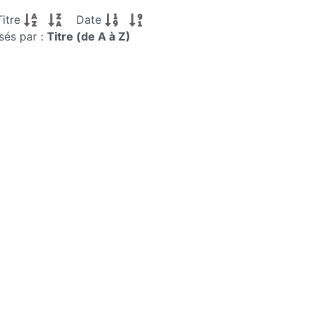
Titre
Date
sés par :
Titre (de A à Z)