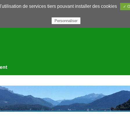
utilisation de services tiers pouvant installer des cookies
✓ O
rairie
Annuaires
Petites annonces
Nous contacter
Personnaliser
ment