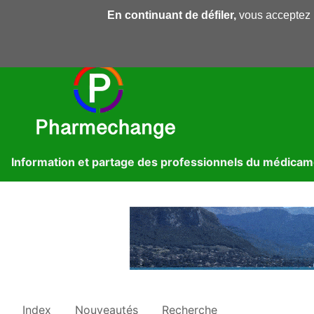
En continuant de défiler,
vous acceptez l'
Pharmechange
Forums
Dossiers
Presse
Lib
Information et partage des professionnels du médica
Index
Nouveautés
Recherche