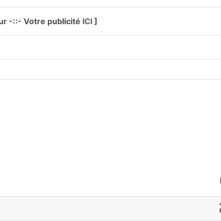
r -::- Votre publicité
ICI
]