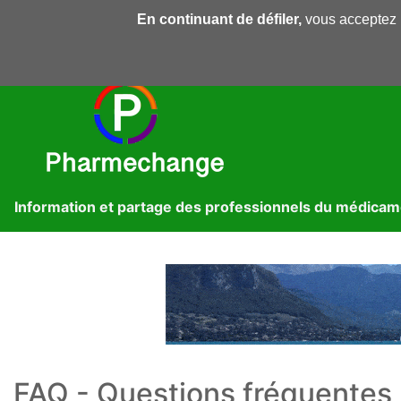
En continuant de défiler,
vous acceptez l'
Pharmechange
Forums
Dossiers
Presse
Lib
Information et partage des professionnels du médica
FAQ - Questions fréquentes