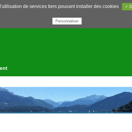
utilisation de services tiers pouvant installer des cookies
✓ O
rairie
Annuaires
Petites annonces
Nous contacter
Personnaliser
ment