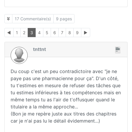
17 Commentaire(s)
9 pages
◄
1
2
3
4
5
6
7
8
9
►
tnttnt
Du coup c'est un peu contradictoire avec "je ne
paye pas une pharmacienne pour ça". D'un côté,
tu t'estimes en mesure de refuser des tâches que
tu estimes inférieures à tes compétences mais en
même temps tu as l'air de t'offusquer quand le
titulaire a la même approche...
(Bon je me repère juste aux titres des chapitres
car je n'ai pas lu le détail évidemment...)