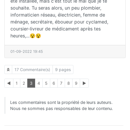
été installée, mais c'est tout le mal que je te
souhaite. Tu seras alors, un peu plombier,
informaticien réseau, électricien, femme de
ménage, secrétaire, éboueur pour cyclamed,
coursier-livreur de médicament après tes
heures,...😵😵
01-09-2022 19:45
17 Commentaire(s)
9 pages
◄
1
2
3
4
5
6
7
8
9
►
Les commentaires sont la propriété de leurs auteurs.
Nous ne sommes pas responsables de leur contenu.